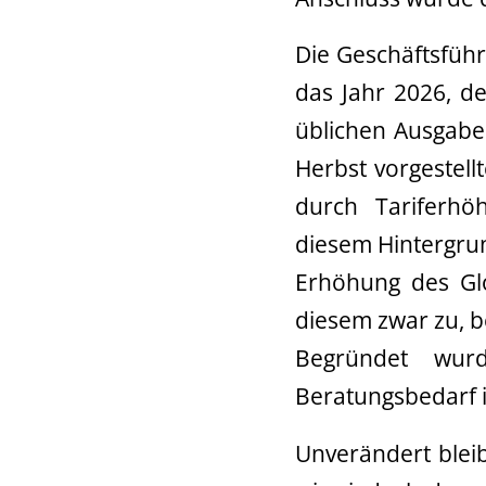
Die Geschäftsführ
das Jahr 2026, d
üblichen Ausgaben
Herbst vorgestell
durch Tariferhö
diesem Hintergru
Erhöhung des Glo
diesem zwar zu, be
Begründet wur
Beratungsbedarf i
Unverändert blei