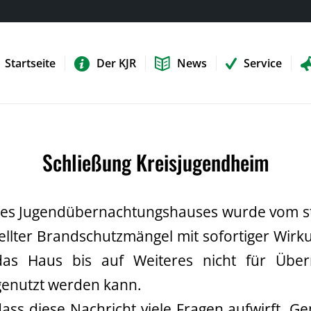
Startseite
Der KJR
News
Service
Schließung Kreisjugendheim
res Jugendübernachtungshauses wurde vom s
ellter Brandschutzmängel mit sofortiger Wirk
das Haus bis auf Weiteres nicht für Übe
genutzt werden kann.
dass diese Nachricht viele Fragen aufwirft. 