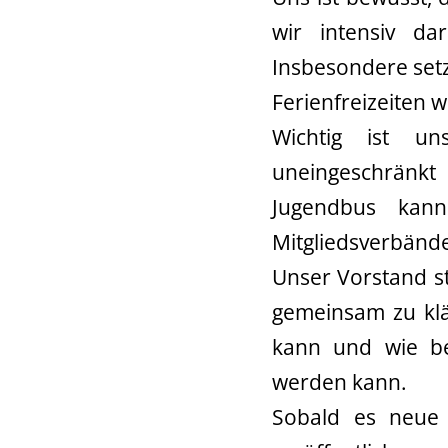
wir intensiv da
Insbesondere setz
Ferienfreizeiten 
Wichtig ist un
uneingeschränkt
Jugendbus kan
Mitgliedsverbänd
Unser Vorstand st
gemeinsam zu klä
kann und wie bei
werden kann.
Sobald es neue 