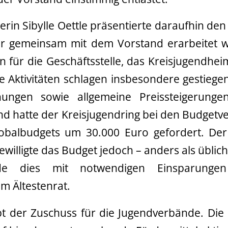
erin Sibylle Oettle präsentierte daraufhin den
er gemeinsam mit dem Vorstand erarbeitet
 für die Geschäftsstelle, das Kreisjugendhei
te Aktivitäten schlagen insbesondere gestieg
hungen sowie allgemeine Preissteigerung
nd hatte der Kreisjugendring bei den Budgetv
balbudgets um 30.000 Euro gefordert. Der
willigte das Budget jedoch – anders als üblich 
de dies mit notwendigen Einsparunge
m Ältestenrat.
bt der Zuschuss für die Jugendverbände. Die 