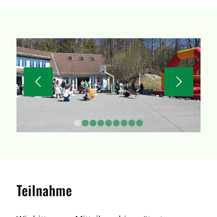
1
2
3
4
5
6
7
8
9
Teilnahme